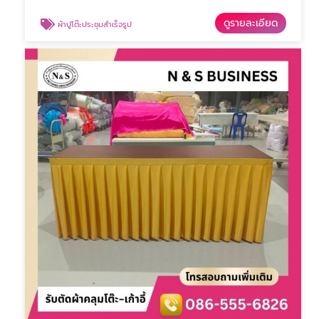
ดูรายละเอียด
ผ้าปูโต๊ะประชุมสำเร็จรูป