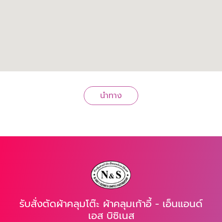
นำทาง
รับสั่งตัดผ้าคลุมโต๊ะ ผ้าคลุมเก้าอี้ - เอ็นแอนด์
เอส บิซิเนส