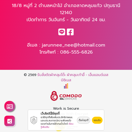
18/8 หมู่ที่ 2 ตำบลหน้าไม้ อำเภอลาดหลุมแก้ว ปทุมธานี
12140
เปิดทำการ วันจันทร์ - วันอาทิตย์ 24 ชม.
อีเมล :
jarunnee_nee@hotmail.com
โทรศัพท์ :
086-555-6826
© 2569
รับสั่งตัดผ้าคลุมโต๊ะ ผ้าคลุมเก้าอี้ - เอ็นแอนด์เอส
บิซิเนส
Work is Secure
Protect Data With Encrypt
เว็บไซต์นี้ใช้คุกกี้
เราใช้คุกกี้เพื่อเพิ่มประสิทธิภาพและ
ตั้งค่าคุกกี้
ยอมรับ
มอบประสบการณ์ความพึงพอใจ
ของท่านในการใช้งานเว็บไซต์
เรียน
รู้เพิ่มเติม