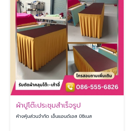
ผ้าปูโต๊ะประชุมสำเร็จรูป
ห้างหุ้นส่วนจำกัด เอ็นแอนด์เอส บิซิเนส