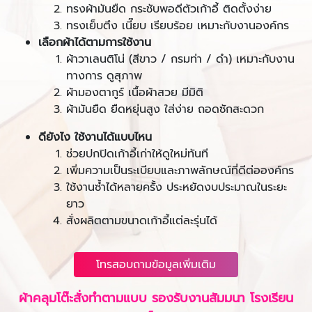
ทรงผ้ามันยืด กระชับพอดีตัวเก้าอี้ ติดตั้งง่าย
ทรงเย็บตึง เนี๊ยบ เรียบร้อย เหมาะกับงานองค์กร
เลือกผ้าได้ตามการใช้งาน
ผ้าวาเลนติโน่ (สีขาว / กรมท่า / ดำ) เหมาะกับงาน
ทางการ ดูสุภาพ
ผ้ามองตากูร์ เนื้อผ้าสวย มีมิติ
ผ้ามันยืด ยืดหยุ่นสูง ใส่ง่าย ถอดซักสะดวก
ดียังไง ใช้งานได้แบบไหน
ช่วยปกปิดเก้าอี้เก่าให้ดูใหม่ทันที
เพิ่มความเป็นระเบียบและภาพลักษณ์ที่ดีต่อองค์กร
ใช้งานซ้ำได้หลายครั้ง ประหยัดงบประมาณในระยะ
ยาว
สั่งผลิตตามขนาดเก้าอี้แต่ละรุ่นได้
โทรสอบถามข้อมูลเพิ่มเติม
ผ้าคลุมโต๊ะสั่งทำตามแบบ รองรับงานสัมมนา โรงเรียน